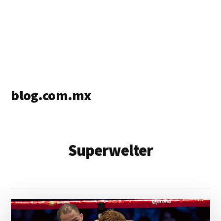
blog.com.mx
blog
de
blogs
Superwelter