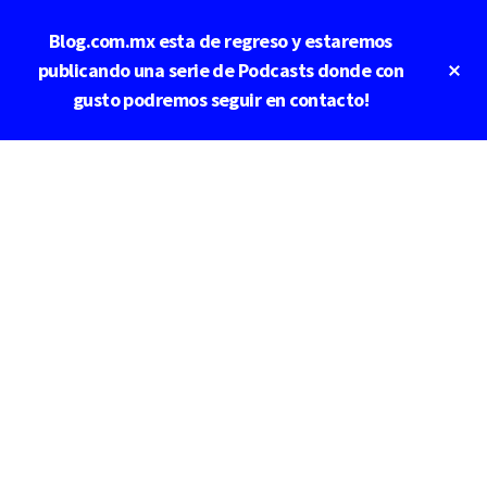
Saltar
Blog.com.mx esta de regreso y estaremos
al
contenido
Cl
publicando una serie de Podcasts donde con
To
principal
gusto podremos seguir en contacto!
Ba
Additional
menu