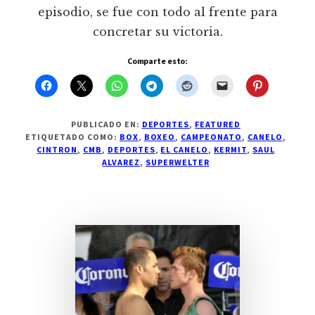
episodio, se fue con todo al frente para
concretar su victoria.
Comparte esto:
PUBLICADO EN:
DEPORTES
,
FEATURED
ETIQUETADO COMO:
BOX
,
BOXEO
,
CAMPEONATO
,
CANELO
,
CINTRON
,
CMB
,
DEPORTES
,
EL CANELO
,
KERMIT
,
SAUL
ALVAREZ
,
SUPERWELTER