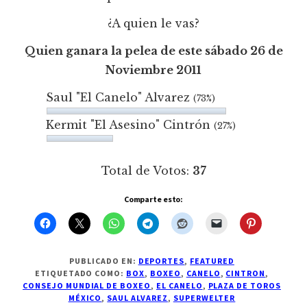
¿A quien le vas?
Quien ganara la pelea de este sábado 26 de
Noviembre 2011
Saul "El Canelo" Alvarez
(73%)
Kermit "El Asesino" Cintrón
(27%)
Total de Votos:
37
Comparte esto:
PUBLICADO EN:
DEPORTES
,
FEATURED
ETIQUETADO COMO:
BOX
,
BOXEO
,
CANELO
,
CINTRON
,
CONSEJO MUNDIAL DE BOXEO
,
EL CANELO
,
PLAZA DE TOROS
MÉXICO
,
SAUL ALVAREZ
,
SUPERWELTER