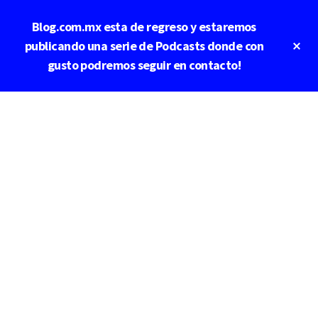
Saltar
Blog.com.mx esta de regreso y estaremos
al
contenido
Cl
publicando una serie de Podcasts donde con
To
principal
gusto podremos seguir en contacto!
Ba
Additional
menu