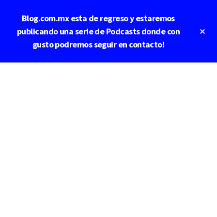
Saltar
Blog.com.mx esta de regreso y estaremos
al
contenido
Cl
publicando una serie de Podcasts donde con
To
principal
gusto podremos seguir en contacto!
Ba
Additional
menu