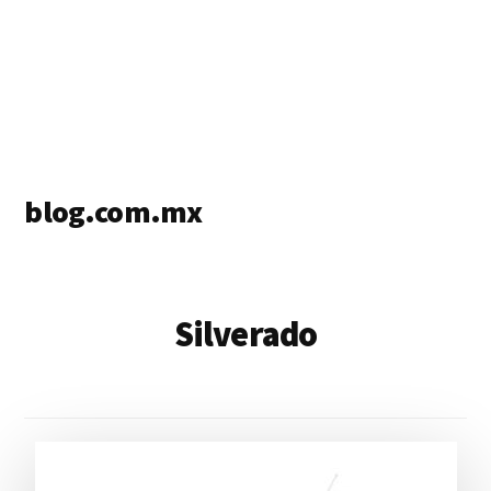
blog.com.mx
blog
de
blogs
Silverado