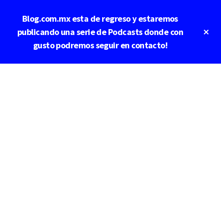
Saltar
Blog.com.mx esta de regreso y estaremos
al
contenido
Cl
publicando una serie de Podcasts donde con
To
principal
gusto podremos seguir en contacto!
Ba
Additional
menu