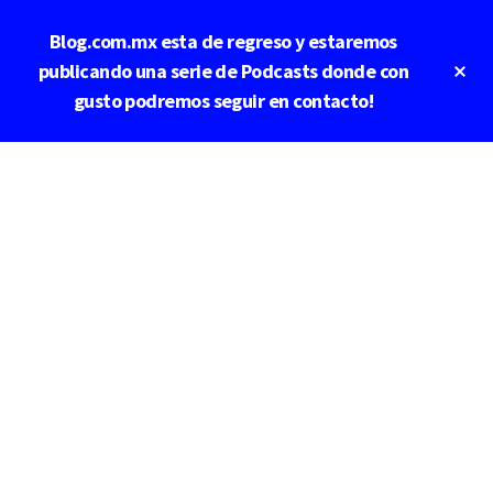
Saltar
Blog.com.mx esta de regreso y estaremos
al
contenido
Cl
publicando una serie de Podcasts donde con
To
principal
gusto podremos seguir en contacto!
Ba
Additional
menu