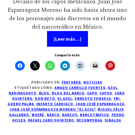
Decano de los capos mexicanos, Juan José
Esparragoza Moreno ha sido hasta ahora uno
de los personajes más discretos en el mundo
del narcotráfico en México.
acerca
[Leer más…]
de
Muere
Juan
Comparte esto:
Jose
Esparragoza
Moreno
«El
Azul»
al
PUBLICADO EN:
FEATURED
,
NOTICIAS
parecer
ETIQUETADO COMO:
AMADO CARRILLO FUENTES
,
AZUL
,
por
BADIRAGUATO
,
BLOG
,
BLOG DEL NARCO
,
CAPO
,
CAPOS
,
CARO
un
QUINTERO
,
DON NETO
,
EL AZUL
,
ERNESTO FONSECA
,
FBI
,
infarto
GUERO PALMA
,
INFARTO CARDIACO
,
JUAN JOSÉ ESPARRAGOZA
,
JUAN JOSÉ ESPARRAGOZA MORENO "EL AZUL"
,
MIGUEL FÉLIX
GALLARDO
,
MUERE
,
NARCO
,
NARCOS
,
NARCOTRAFICO
,
PEDRO
AVILES
,
RAFAEL CARO QUINTERO
,
RECOMPENSA
,
SINALOA