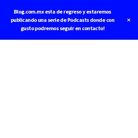
Saltar
Blog.com.mx esta de regreso y estaremos
al
contenido
Cl
publicando una serie de Podcasts donde con
To
principal
gusto podremos seguir en contacto!
Ba
Additional
menu