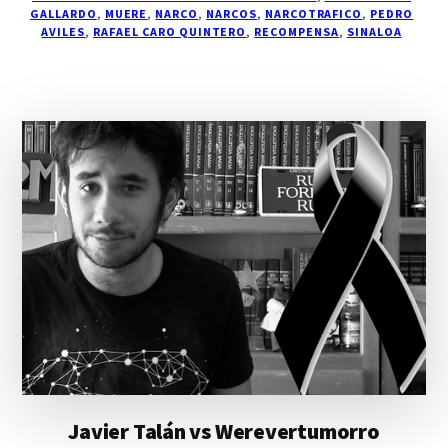
GALLARDO
,
MUERE
,
NARCO
,
NARCOS
,
NARCOTRAFICO
,
PEDRO
AVILES
,
RAFAEL CARO QUINTERO
,
RECOMPENSA
,
SINALOA
Javier Talán vs Werevertumorro