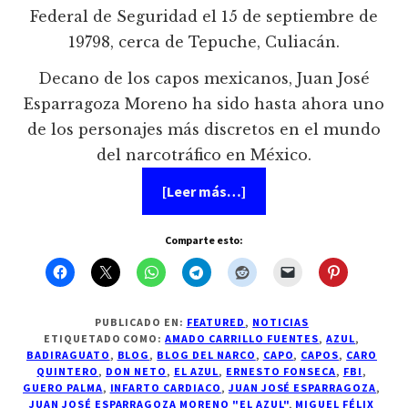
Federal de Seguridad el 15 de septiembre de
19798, cerca de Tepuche, Culiacán.
Decano de los capos mexicanos, Juan José
Esparragoza Moreno ha sido hasta ahora uno
de los personajes más discretos en el mundo
del narcotráfico en México.
acerca
[Leer más…]
de
Muere
Juan
Comparte esto:
Jose
Esparragoza
Moreno
«El
Azul»
al
PUBLICADO EN:
FEATURED
,
NOTICIAS
parecer
ETIQUETADO COMO:
AMADO CARRILLO FUENTES
,
AZUL
,
por
BADIRAGUATO
,
BLOG
,
BLOG DEL NARCO
,
CAPO
,
CAPOS
,
CARO
un
QUINTERO
,
DON NETO
,
EL AZUL
,
ERNESTO FONSECA
,
FBI
,
infarto
GUERO PALMA
,
INFARTO CARDIACO
,
JUAN JOSÉ ESPARRAGOZA
,
JUAN JOSÉ ESPARRAGOZA MORENO "EL AZUL"
,
MIGUEL FÉLIX