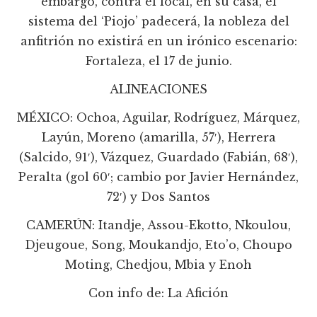
embargo, contra el local, en su casa, el
sistema del ‘Piojo’ padecerá, la nobleza del
anfitrión no existirá en un irónico escenario:
Fortaleza, el 17 de junio.
ALINEACIONES
MÉXICO: Ochoa, Aguilar, Rodríguez, Márquez,
Layún, Moreno (amarilla, 57′), Herrera
(Salcido, 91′), Vázquez, Guardado (Fabián, 68′),
Peralta (gol 60′; cambio por Javier Hernández,
72′) y Dos Santos
CAMERÚN: Itandje, Assou-Ekotto, Nkoulou,
Djeugoue, Song, Moukandjo, Eto’o, Choupo
Moting, Chedjou, Mbia y Enoh
Con info de: La Afición