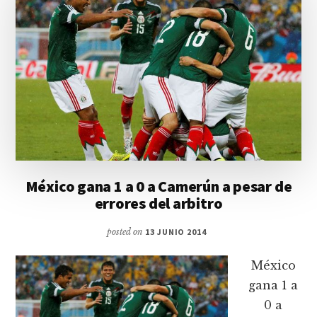
México gana 1 a 0 a Camerún a pesar de
errores del arbitro
posted on
13 JUNIO 2014
México
gana 1 a
0 a