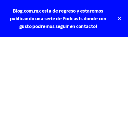
Saltar
Blog.com.mx esta de regreso y estaremos
al
contenido
Cl
publicando una serie de Podcasts donde con
To
principal
gusto podremos seguir en contacto!
Ba
Additional
menu