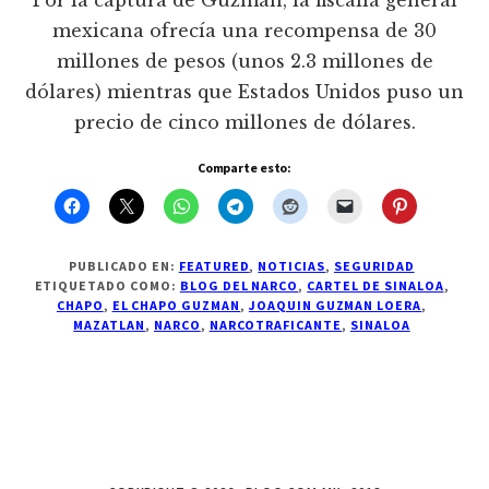
Por la captura de Guzmán, la fiscalía general
mexicana ofrecía una recompensa de 30
millones de pesos (unos 2.3 millones de
dólares) mientras que Estados Unidos puso un
precio de cinco millones de dólares.
Comparte esto:
PUBLICADO EN:
FEATURED
,
NOTICIAS
,
SEGURIDAD
ETIQUETADO COMO:
BLOG DEL NARCO
,
CARTEL DE SINALOA
,
CHAPO
,
EL CHAPO GUZMAN
,
JOAQUIN GUZMAN LOERA
,
MAZATLAN
,
NARCO
,
NARCOTRAFICANTE
,
SINALOA