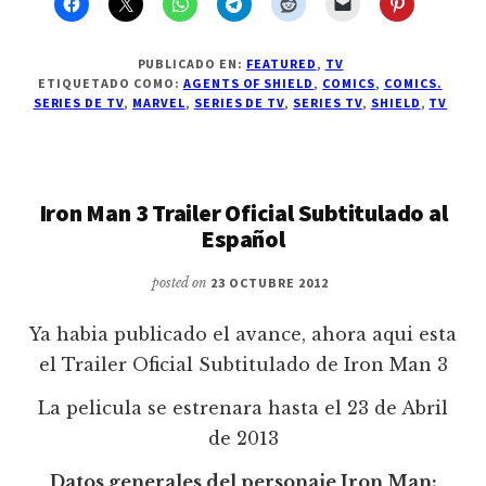
PUBLICADO EN:
FEATURED
,
TV
ETIQUETADO COMO:
AGENTS OF SHIELD
,
COMICS
,
COMICS.
SERIES DE TV
,
MARVEL
,
SERIES DE TV
,
SERIES TV
,
SHIELD
,
TV
Iron Man 3 Trailer Oficial Subtitulado al
Español
posted on
23 OCTUBRE 2012
Ya habia publicado el avance, ahora aqui esta
el Trailer Oficial Subtitulado de Iron Man 3
La pelicula se estrenara hasta el 23 de Abril
de 2013
Datos generales del personaje Iron Man: