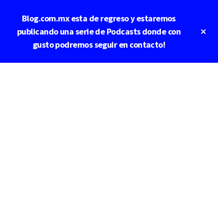
Saltar
Blog.com.mx esta de regreso y estaremos
al
contenido
Cl
publicando una serie de Podcasts donde con
To
principal
gusto podremos seguir en contacto!
Ba
Additional
menu