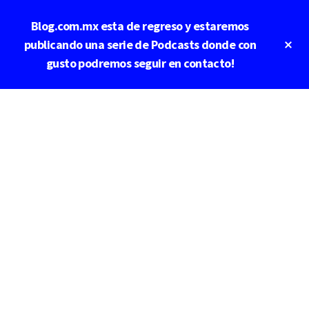
Saltar
Blog.com.mx esta de regreso y estaremos
al
contenido
Cl
publicando una serie de Podcasts donde con
To
principal
gusto podremos seguir en contacto!
Ba
Additional
menu