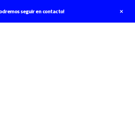
Clos
odremos seguir en contacto!
Top
Bann