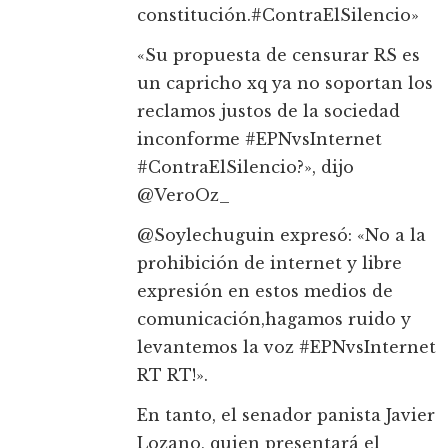
constitución.#ContraElSilencio»
«Su propuesta de censurar RS es
un capricho xq ya no soportan los
reclamos justos de la sociedad
inconforme #EPNvsInternet
#ContraElSilencio?», dijo
@VeroOz_
@Soylechuguin expresó: «No a la
prohibición de internet y libre
expresión en estos medios de
comunicación,hagamos ruido y
levantemos la voz #EPNvsInternet
RT RT!».
En tanto, el senador panista Javier
Lozano, quien presentará el