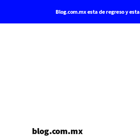
Saltar
Blog.com.mx esta de regreso y est
al
contenido
Additional
principal
menu
blog.com.mx
blog