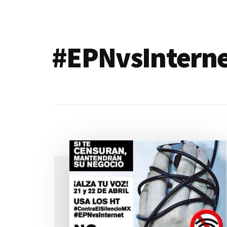
de
blogs
#EPNvsIntern