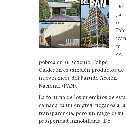
Del
gad
o –
Fabr
ican
te
de
pobres en su sexenio, Felipe
Calderón es también productor de
nuevos ricos del Partido Acción
Nacional (PAN).
La fortuna de los miembros de esta
camada es un enigma, negados a la
transparencia, pero un rasgo es su
prosperidad inmobiliaria: De