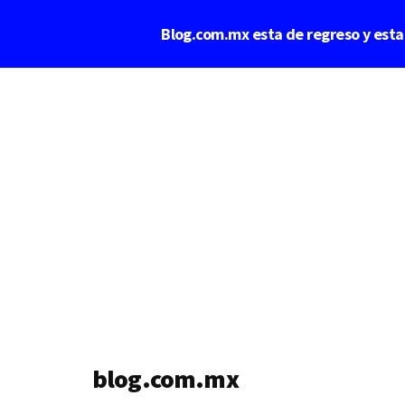
Saltar
Blog.com.mx esta de regreso y est
al
contenido
Additional
principal
menu
blog.com.mx
blog