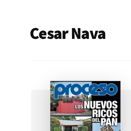
de
blogs
Cesar Nava