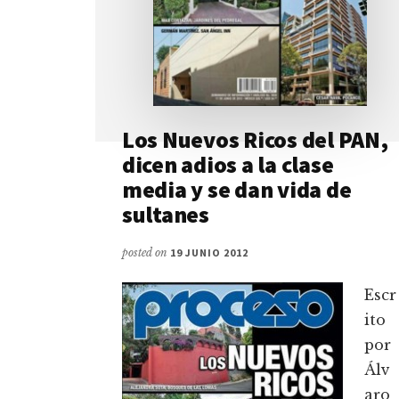
Los Nuevos Ricos del PAN,
dicen adios a la clase
media y se dan vida de
sultanes
posted on
19 JUNIO 2012
Escr
ito
por
Álv
aro