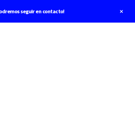
Clos
odremos seguir en contacto!
Top
Bann