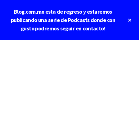
Saltar
Blog.com.mx esta de regreso y estaremos
al
contenido
Cl
publicando una serie de Podcasts donde con
To
principal
gusto podremos seguir en contacto!
Ba
Additional
menu