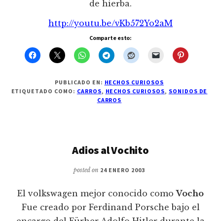
de hierba.
http://youtu.be/vKb572Yo2aM
Comparte esto:
PUBLICADO EN:
HECHOS CURIOSOS
ETIQUETADO COMO:
CARROS
,
HECHOS CURIOSOS
,
SONIDOS DE
CARROS
Adios al Vochito
posted on
24 ENERO 2003
El volkswagen mejor conocido como
Vocho
Fue creado por Ferdinand Porsche bajo el
encargo del Fürher Adolfo Hitler durante la