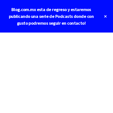
Saltar
Blog.com.mx esta de regreso y estaremos
al
contenido
Cl
publicando una serie de Podcasts donde con
To
principal
gusto podremos seguir en contacto!
Ba
Additional
menu