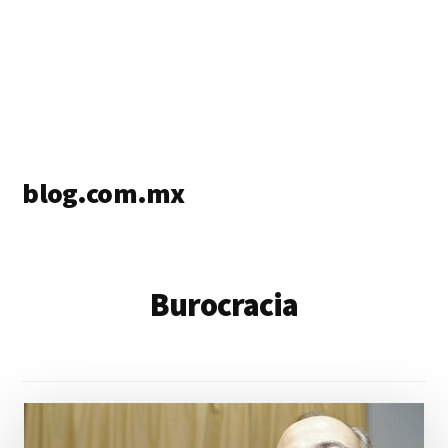
blog.com.mx
blog
de
blogs
Burocracia