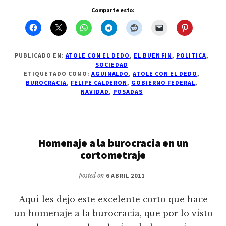
que
Comparte esto:
este
si
es
el
buen
fin,
PUBLICADO EN:
ATOLE CON EL DEDO
,
EL BUEN FIN
,
POLITICA
,
pero
SOCIEDAD
para
ETIQUETADO COMO:
AGUINALDO
,
ATOLE CON EL DEDO
,
los
BUROCRACIA
,
FELIPE CALDERON
,
GOBIERNO FEDERAL
,
funcionarios
NAVIDAD
,
POSADAS
Homenaje a la burocracia en un
cortometraje
posted on
6 ABRIL 2011
Aqui les dejo este excelente corto que hace
un homenaje a la burocracia, que por lo visto