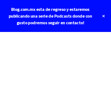
Saltar
Blog.com.mx esta de regreso y estaremos
al
contenido
Cl
publicando una serie de Podcasts donde con
To
principal
gusto podremos seguir en contacto!
Ba
Additional
menu