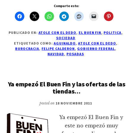
que
Comparte esto:
este
si
es
el
buen
fin,
PUBLICADO EN:
ATOLE CON EL DEDO
,
EL BUEN FIN
,
POLITICA
,
pero
SOCIEDAD
para
ETIQUETADO COMO:
AGUINALDO
,
ATOLE CON EL DEDO
,
los
BUROCRACIA
,
FELIPE CALDERON
,
GOBIERNO FEDERAL
,
funcionarios
NAVIDAD
,
POSADAS
Ya empezó El Buen Fin y las ofertas de las
tiendas…
posted on
18 NOVIEMBRE 2011
Ya empezó El Buen Fin y
este no empezó muy