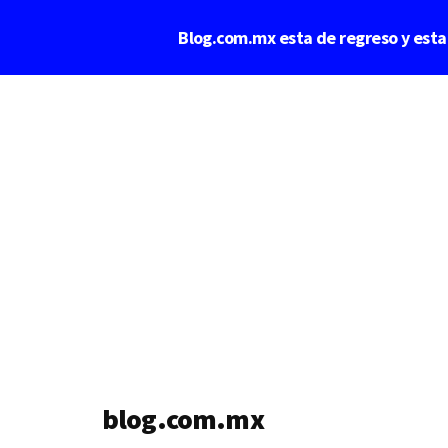
Saltar
Blog.com.mx esta de regreso y est
al
contenido
Additional
principal
menu
blog.com.mx
blog