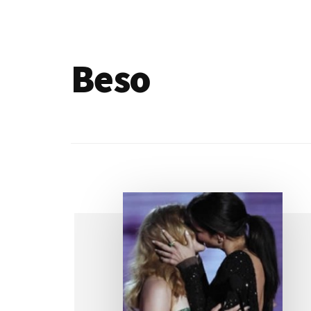
de
blogs
Beso