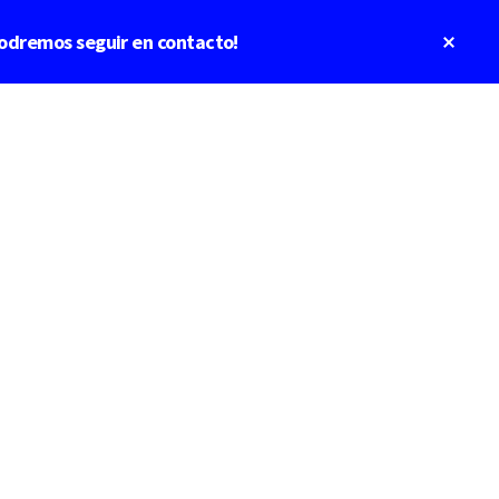
Clos
odremos seguir en contacto!
Top
Bann