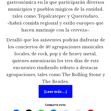
gastronómica en la que participarán diversos
municipios y pueblos mágicos de la entidad,
tales como: Tepalcatepec y Queréndaro,
«habrá comida regional y estilo europeo que
hacen marinaje con la cerveza».
Detalló que los asistentes podrán disfrutar de
los conciertos de 40 agrupaciones musicales
locales, de rock, pop y de heavy metal,
quienes amenizarán los tres días de este
encuentro rindiendo tributo a destacas
agrupaciones, tales como The Rolling Stone y
The Beatles.
acerca
[Leer más…]
de
3er
Festival
Comparte esto:
Internacional
de