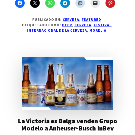
la
Cerveza
Morelia
PUBLICADO EN:
CERVEZA
,
FEATURED
ETIQUETADO COMO:
BEER
,
CERVEZA
,
FESTIVAL
INTERNACIONAL DE LA CERVEZA
,
MORELIA
La Victoria es Belga venden Grupo
Modelo a Anheuser-Busch InBev