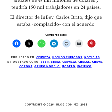
anuales de 47 mil millones de dólares y
tendría 150 mil trabajadores en 24 países.
El director de InBev, Carlos Brito, dijo que
estaba «complacido» con el acuerdo.
Comparte esto:
PUBLICADO EN:
CERVEZA
,
HECHOS CURIOSOS
,
NOTICIAS
ETIQUETADO COMO:
BEER
,
BIRRA
,
CERVEZA
,
CHELAS
,
CHEVE
,
CORONA
,
GRUPO MODELO
,
MODELO
,
PACIFICO
COPYRIGHT © 2026 · BLOG.COM.MX · 2018