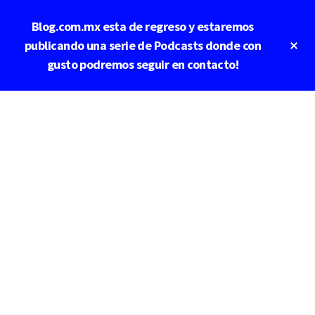
Saltar
Blog.com.mx esta de regreso y estaremos
al
contenido
Cl
publicando una serie de Podcasts donde con
To
principal
gusto podremos seguir en contacto!
Ba
Additional
menu