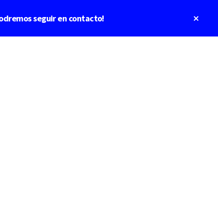
Clos
odremos seguir en contacto!
Top
Bann