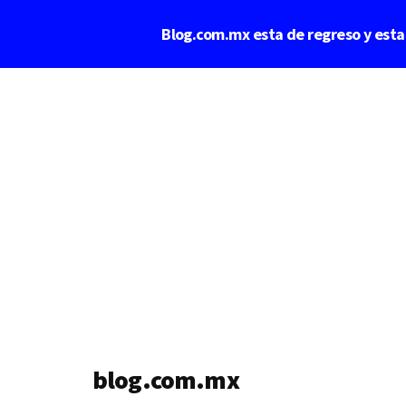
Saltar
Blog.com.mx esta de regreso y est
al
contenido
Additional
principal
menu
blog.com.mx
blog