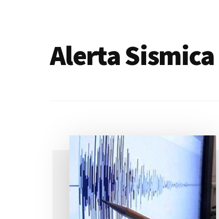
de
blogs
Alerta Sismica