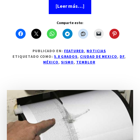
acerca
[Leer más…]
de
Sismo
de
Comparte esto:
5.8
grados
en
la
Ciudad
de
PUBLICADO EN:
FEATURED
,
NOTICIAS
México
ETIQUETADO COMO:
5.8 GRADOS
,
CIUDAD DE MEXICO
,
DF
,
MÉXICO
,
SISMO
,
TEMBLOR