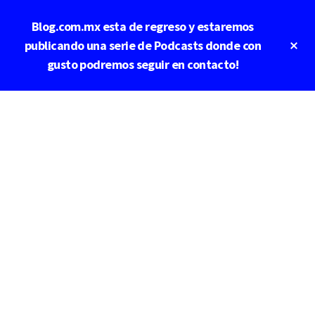
Saltar
Blog.com.mx esta de regreso y estaremos
al
contenido
Cl
publicando una serie de Podcasts donde con
To
principal
gusto podremos seguir en contacto!
Ba
Additional
menu