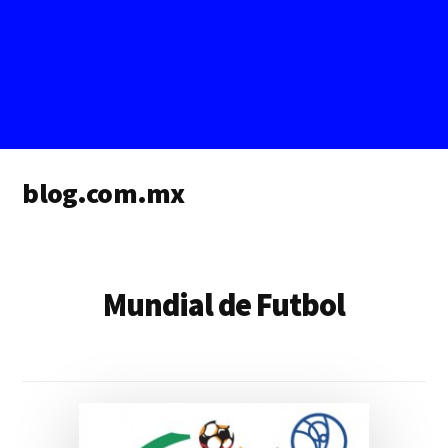
Additional
blog.com.mx
menu
blog
de
blogs
Mundial de Futbol