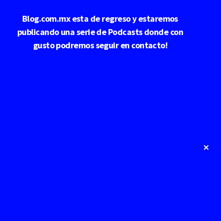
Saltar
Blog.com.mx esta de regreso y estaremos
al
contenido
publicando una serie de Podcasts donde con
principal
gusto podremos seguir en contacto!
Cl
To
Ba