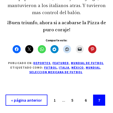
mantuvieron a los italianos atras. Y tuvieron
mas control del balón.
¡Buen triunfo, ahora si a acabarse la Pizza de
puro coraje!
Comparte esto:
PUBLICADO EN:
DEPORTES
,
FEATURED
,
MUNDIAL DE FUTBOL
ETIQUETADO COMO:
FUTBOL
,
ITALIA
,
MÉXICO
,
MUNDIAL
,
SELECCION MEXICANA DE FUTBOL
Páginas
Ir
Página
Página
Página
Página
«
página anterior
1
…
5
6
7
intermedias
a
omitidas