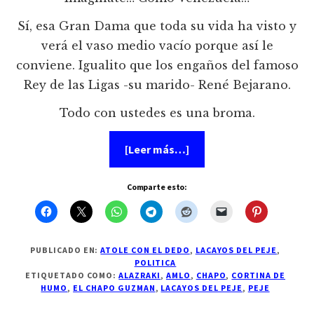
Sí, esa Gran Dama que toda su vida ha visto y
verá el vaso medio vacío porque así le
conviene. Igualito que los engaños del famoso
Rey de las Ligas -su marido- René Bejarano.
Todo con ustedes es una broma.
acerca
[Leer más…]
de
Carta
dirigida
Comparte esto:
a
amlo
y
a
su
izquierda
PUBLICADO EN:
ATOLE CON EL DEDO
,
LACAYOS DEL PEJE
,
refinada
POLITICA
ETIQUETADO COMO:
ALAZRAKI
,
AMLO
,
CHAPO
,
CORTINA DE
HUMO
,
EL CHAPO GUZMAN
,
LACAYOS DEL PEJE
,
PEJE