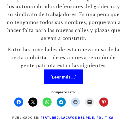
los autonombrados defensores del gobierno y
su sindicato de trabajadores. Es una pena que
no tengamos todos sus nombres, porque van a
hacer falta para las nuevas calles y plazas que
se van a construir.
Entre las novedades de esta
nueva misa de la
secta amloísta
… de esta nueva reunión de
gente patriota estan las siguientes:
acerca
[Leer más…]
de
AMLO
anuncia
Comparte esto:
acciones
en
defensa
del
petróleo
PUBLICADO EN:
FEATURED
,
LACAYOS DEL PEJE
,
POLITICA