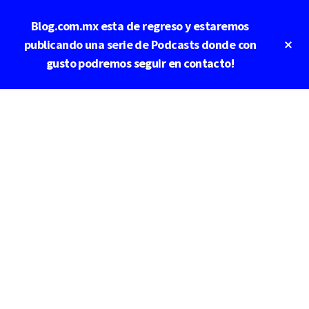
Saltar
Blog.com.mx esta de regreso y estaremos
al
contenido
Cl
publicando una serie de Podcasts donde con
To
principal
gusto podremos seguir en contacto!
Ba
Additional
menu