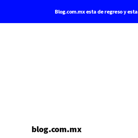
Saltar
Blog.com.mx esta de regreso y est
al
contenido
Additional
principal
menu
blog.com.mx
blog