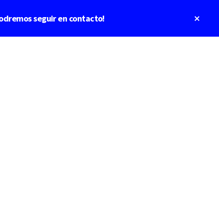
Clos
odremos seguir en contacto!
Top
Bann