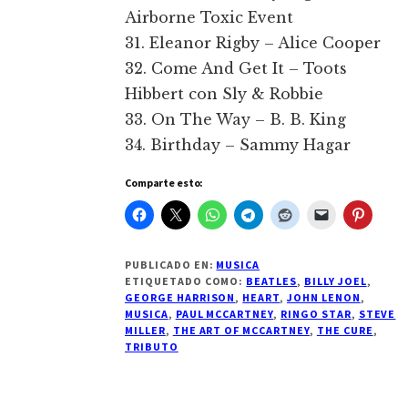
Airborne Toxic Event
31. Eleanor Rigby – Alice Cooper
32. Come And Get It – Toots
Hibbert con Sly & Robbie
33. On The Way – B. B. King
34. Birthday – Sammy Hagar
Comparte esto:
PUBLICADO EN:
MUSICA
ETIQUETADO COMO:
BEATLES
,
BILLY JOEL
,
GEORGE HARRISON
,
HEART
,
JOHN LENON
,
MUSICA
,
PAUL MCCARTNEY
,
RINGO STAR
,
STEVE
MILLER
,
THE ART OF MCCARTNEY
,
THE CURE
,
TRIBUTO