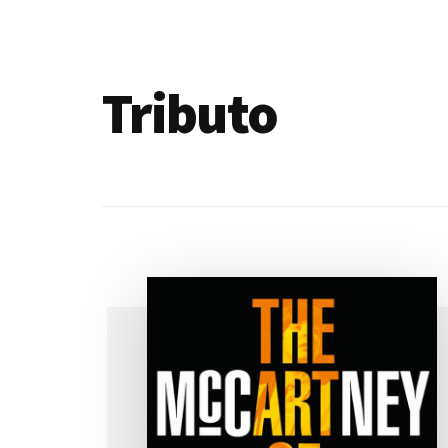
de
blogs
Tributo