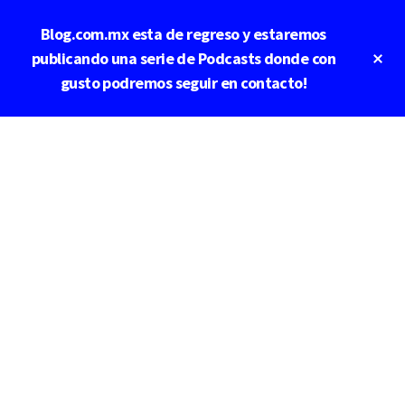
Saltar
Blog.com.mx esta de regreso y estaremos
al
contenido
Cl
publicando una serie de Podcasts donde con
To
principal
gusto podremos seguir en contacto!
Ba
Additional
menu