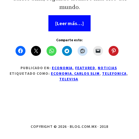
mundo.
acerca
[Leer más…]
de
Ve
Televisa
Comparte esto:
alianza
con
Telefónica
PUBLICADO EN:
ECONOMIA
,
FEATURED
,
NOTICIAS
ETIQUETADO COMO:
ECONOMIA. CARLOS SLIM
,
TELEFONICA
,
TELEVISA
COPYRIGHT © 2026 · BLOG.COM.MX · 2018