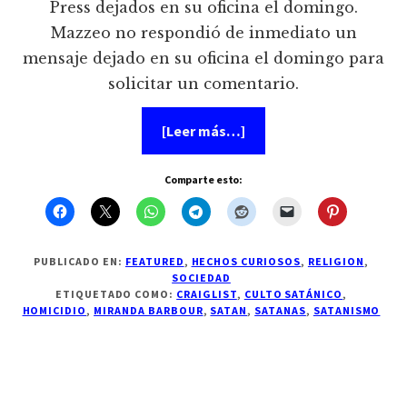
Press dejados en su oficina el domingo.
Mazzeo no respondió de inmediato un
mensaje dejado en su oficina el domingo para
solicitar un comentario.
acerca
[Leer más…]
de
Mujer
reconoció
Comparte esto:
más
de
20
asesinatos
como
parte
PUBLICADO EN:
FEATURED
,
HECHOS CURIOSOS
,
RELIGION
,
de
SOCIEDAD
culto
ETIQUETADO COMO:
CRAIGLIST
,
CULTO SATÁNICO
,
satánico
HOMICIDIO
,
MIRANDA BARBOUR
,
SATAN
,
SATANAS
,
SATANISMO