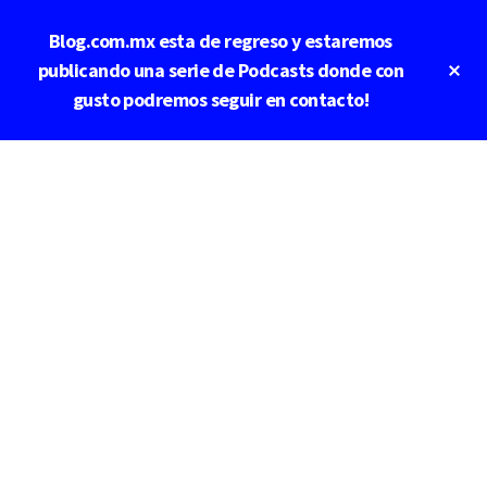
Saltar
Blog.com.mx esta de regreso y estaremos
al
contenido
Cl
publicando una serie de Podcasts donde con
To
principal
gusto podremos seguir en contacto!
Ba
Additional
menu