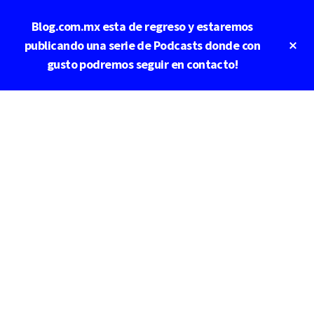
Saltar
Blog.com.mx esta de regreso y estaremos
al
contenido
Cl
publicando una serie de Podcasts donde con
To
principal
gusto podremos seguir en contacto!
Ba
Additional
menu