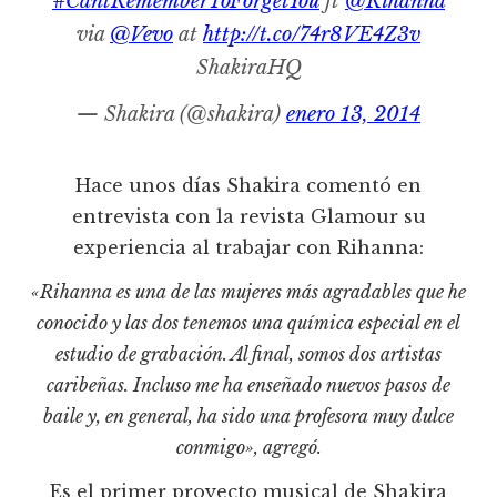
#CantRememberToForgetYou
ft
@Rihanna
via
@Vevo
at
http://t.co/74r8VE4Z3v
ShakiraHQ
— Shakira (@shakira)
enero 13, 2014
Hace unos días Shakira comentó en
entrevista con la revista Glamour su
experiencia al trabajar con Rihanna:
«Rihanna es una de las mujeres más agradables que he
conocido y las dos tenemos una química especial en el
estudio de grabación. Al final, somos dos artistas
caribeñas. Incluso me ha enseñado nuevos pasos de
baile y, en general, ha sido una profesora muy dulce
conmigo», agregó.
Es el primer proyecto musical de Shakira