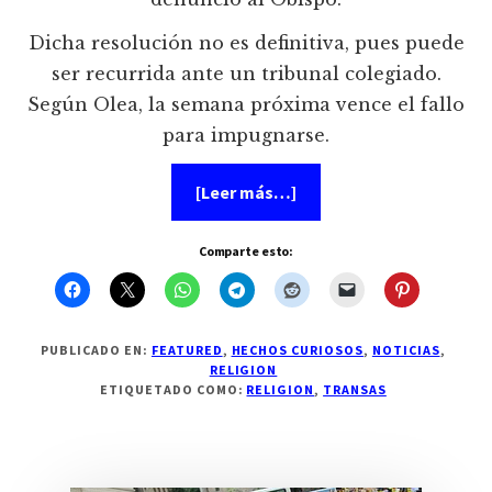
Dicha resolución no es definitiva, pues puede
ser recurrida ante un tribunal colegiado.
Según Olea, la semana próxima vence el fallo
para impugnarse.
acerca
[Leer más…]
de
El
obisbo
Comparte esto:
Onésimo
Cepeda,
fue
denunciado
por
presuntamente
PUBLICADO EN:
FEATURED
,
HECHOS CURIOSOS
,
NOTICIAS
,
simular
RELIGION
un
ETIQUETADO COMO:
RELIGION
,
TRANSAS
préstamo
de
130
millones
de
dólares