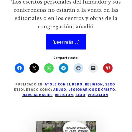
‘Los escritos personales del fundador y sus
conferencias no estarán a la venta en las
editoriales o en los centros y obras de la
congregación’, añadió.
acerca
[Leer más…]
de
Legionarios
decretan
Comparte esto:
‘borrar’
al
padre
Maciel
PUBLICADO EN:
ATOLE CON EL DEDO
,
RELIGION
,
SEXO
ETIQUETADO COMO:
ABUSO
,
LEGIONARIOS DE CRISTO
,
MARCIAL MACIEL
,
RELIGION
,
SEXO
,
VIOLACION