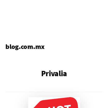
blog.com.mx
blog
de
blogs
Privalia