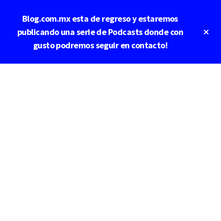
Saltar
Blog.com.mx esta de regreso y estaremos
al
contenido
Cl
publicando una serie de Podcasts donde con
To
principal
gusto podremos seguir en contacto!
Ba
Additional
menu