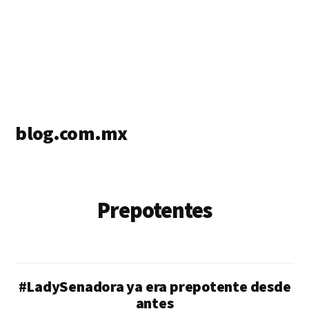
blog.com.mx
blog
de
blogs
Prepotentes
#LadySenadora ya era prepotente desde
antes