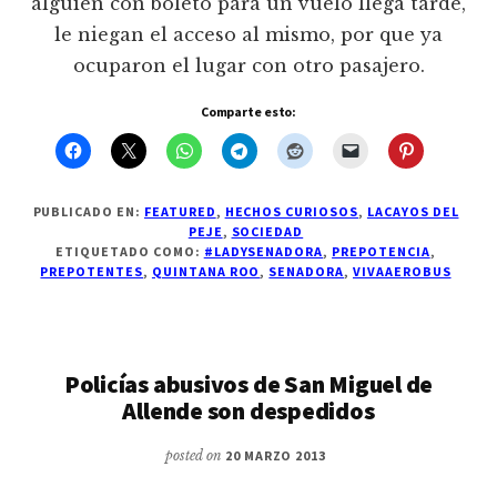
alguien con boleto para un vuelo llega tarde,
le niegan el acceso al mismo, por que ya
ocuparon el lugar con otro pasajero.
Comparte esto:
PUBLICADO EN:
FEATURED
,
HECHOS CURIOSOS
,
LACAYOS DEL
PEJE
,
SOCIEDAD
ETIQUETADO COMO:
#LADYSENADORA
,
PREPOTENCIA
,
PREPOTENTES
,
QUINTANA ROO
,
SENADORA
,
VIVAAEROBUS
Policías abusivos de San Miguel de
Allende son despedidos
posted on
20 MARZO 2013