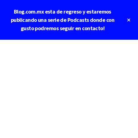
Saltar
Blog.com.mx esta de regreso y estaremos
al
contenido
Cl
publicando una serie de Podcasts donde con
To
principal
gusto podremos seguir en contacto!
Ba
Additional
menu