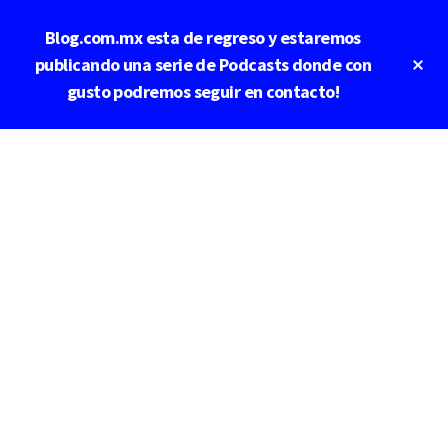
Saltar
Blog.com.mx esta de regreso y estaremos
al
contenido
Cl
publicando una serie de Podcasts donde con
To
principal
gusto podremos seguir en contacto!
Ba
Additional
menu