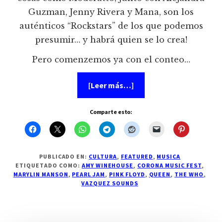
Guzman, Jenny Rivera y Mana, son los
auténticos “Rockstars” de los que podemos
presumir… y habrá quien se lo crea!
Pero comenzemos ya con el conteo…
acerca
[Leer más…]
de
Los
mas
Comparte esto:
mejor
y
peorcito
del
rock
en
PUBLICADO EN:
CULTURA
,
FEATURED
,
MUSICA
2011
ETIQUETADO COMO:
AMY WINEHOUSE
,
CORONA MUSIC FEST
,
MARYLIN MANSON
,
PEARL JAM
,
PINK FLOYD
,
QUEEN
,
THE WHO
,
VAZQUEZ SOUNDS