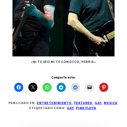
«NI TE VEO NI TE CONOZCO, PERRIS»
Comparte esto:
PUBLICADO EN:
ENTRETENIMIENTO
,
FEATURED
,
GAY
,
MUSICA
ETIQUETADO COMO:
GAY
,
PINK FLOYD