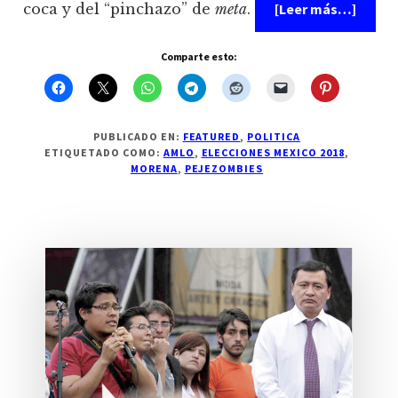
acerc
coca y del “pinchazo” de
meta
.
[Leer más…]
de
¡Manu
del
Comparte esto:
votan
idiota
PUBLICADO EN:
FEATURED
,
POLITICA
ETIQUETADO COMO:
AMLO
,
ELECCIONES MEXICO 2018
,
MORENA
,
PEJEZOMBIES