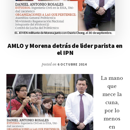
AMLO y Morena detrás de lider parista en
el IPN
posted on
6 OCTUBRE 2014
La mano
que
mece la
cuna,
por lo
menos
en