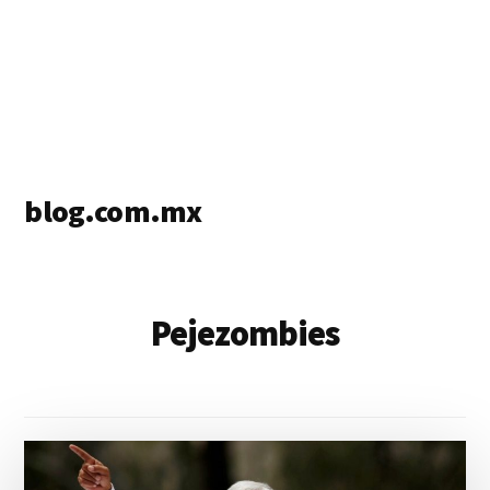
blog.com.mx
blog
de
blogs
Pejezombies