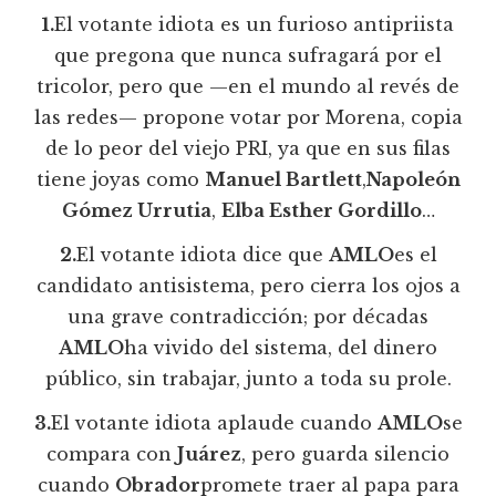
1.
El votante idiota es un furioso antipriista
que pregona que nunca sufragará por el
tricolor, pero que —en el mundo al revés de
las redes— propone votar por Morena, copia
de lo peor del viejo PRI, ya que en sus filas
tiene joyas como
Manuel Bartlett
,
Napoleón
Gómez Urrutia
,
Elba Esther Gordillo
…
2.
El votante idiota dice que
AMLO
es el
candidato antisistema, pero cierra los ojos a
una grave contradicción; por décadas
AMLO
ha vivido del sistema, del dinero
público, sin trabajar, junto a toda su prole.
3.
El votante idiota aplaude cuando
AMLO
se
compara con
Juárez
, pero guarda silencio
cuando
Obrador
promete traer al papa para