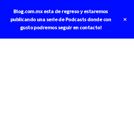
Saltar
Blog.com.mx esta de regreso y estaremos
al
contenido
Cl
publicando una serie de Podcasts donde con
To
principal
gusto podremos seguir en contacto!
Ba
Additional
menu