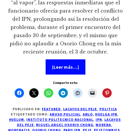
“al vapor”, las respuestas inmediatas que el
funcionario ofrecía para resolver el conflicto
del IPN, prolongando así la resolución del
problema, durante el primer encuentro del
pasado 30 de septiembre; y el mismo que
pidió no aplaudir a Osorio Chong en la más
reciente reunión, el 3 de octubre.
acerca
[Leer más…]
de
AMLO
y
Comparte esto:
Morena
detrás
de
lider
parista
en
PUBLICADO EN:
FEATURED
,
LACAYOS DEL PEJE
,
POLITICA
el
ETIQUETADO COMO:
ABUSO POLICIAL
,
AMLO
,
HUELGA IPN
,
IPN
HUELUM
,
INSTITUTO POLITECNICO NACIONAL
,
IPN
,
LACAYOS
DEL PEJE
,
MIGUEL ANGEL OSORIO CHONG
,
MORENA
,
MORENAZIS
,
OSORIO CHONG
,
PARO IPN
,
PEJE
,
PEJEZOMBIES
,