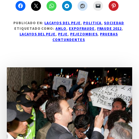
de
la
izquierda:
5
pollos,
PUBLICADO EN:
LACAYOS DEL PEJE
,
POLITICA
,
SOCIEDAD
un
ETIQUETADO COMO:
AMLO
,
EXPOFRAUDE
,
FRAUDE 2012
,
chivo…
LACAYOS DEL PEJE
,
PEJE
,
PEJEZOMBIES
,
PRUEBAS
CONTUNDENTES