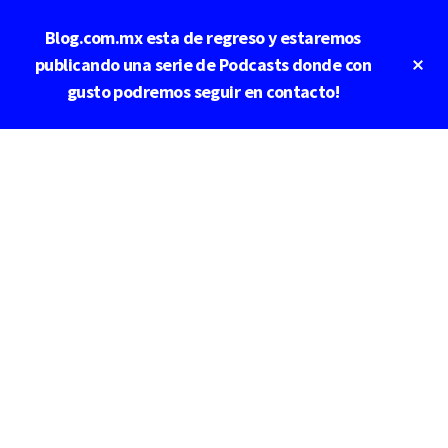
Saltar
Blog.com.mx esta de regreso y estaremos
al
contenido
Cl
publicando una serie de Podcasts donde con
To
principal
gusto podremos seguir en contacto!
Ba
Additional
menu