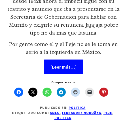
desde 1942!! ahora el imbecil sigue con su
teatrito y anuncio que iba a presentarse en la
Secretaria de Gobernacion para hablar con
Muriño y exigirle su renuncia. Jajajaja pobre
tipo no da mas que lastima.
Por gente como el y el Peje no se le toma en
serio a la izquierda en México.
acerca
[Leer más…]
de
Fernandez
Noroña
Comparte esto:
es
un
gran
imbecil,
sin
lugar
PUBLICADO EN:
POLITICA
a
ETIQUETADO COMO:
AMLO
,
FERNANDEZ NOROÃ±A
,
PEJE
,
duda
POLITICA