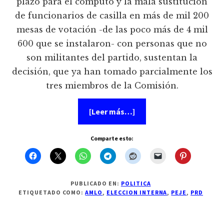
plazo para el cómputo y la mala sustitución
de funcionarios de casilla en más de mil 200
mesas de votación -de las poco más de 4 mil
600 que se instalaron- con personas que no
son militantes del partido, sustentan la
decisión, que ya han tomado parcialmente los
tres miembros de la Comisión.
acerca
[Leer más…]
de
Anulan
la
Comparte esto:
eleccion
del
PRD
PUBLICADO EN:
POLITICA
ETIQUETADO COMO:
AMLO
,
ELECCION INTERNA
,
PEJE
,
PRD