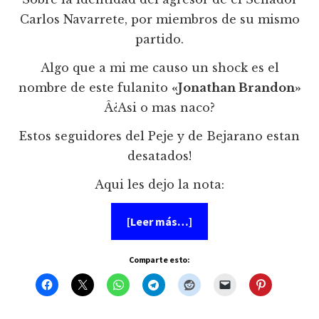
Carlos Navarrete, por miembros de su mismo
partido.
Algo que a mi me causo un shock es el
nombre de este fulanito
«Jonathan Brandon»
Â¿Asi o mas naco?
Estos seguidores del Peje y de Bejarano estan
desatados!
Aqui les dejo la nota:
acerca
[Leer más…]
de
Jonathan
Brandon
Comparte esto:
Romo
Pérez