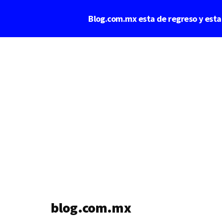
Saltar
Blog.com.mx esta de regreso y est
al
contenido
Additional
principal
menu
blog.com.mx
blog