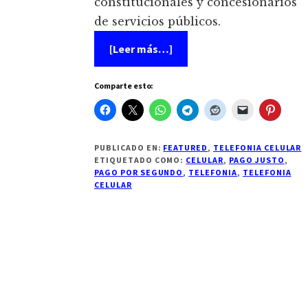
constitucionales y concesionarios
de servicios públicos.
acerca
[Leer más…]
de
Compañías
Telefónicas
Comparte esto:
cobraran
por
segundo
en
lugar
de
PUBLICADO EN:
FEATURED
,
TELEFONIA CELULAR
por
ETIQUETADO COMO:
CELULAR
,
PAGO JUSTO
,
minuto
PAGO POR SEGUNDO
,
TELEFONIA
,
TELEFONIA
en
CELULAR
llamadas
de
celular