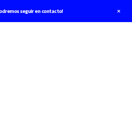
Clos
odremos seguir en contacto!
Top
Bann