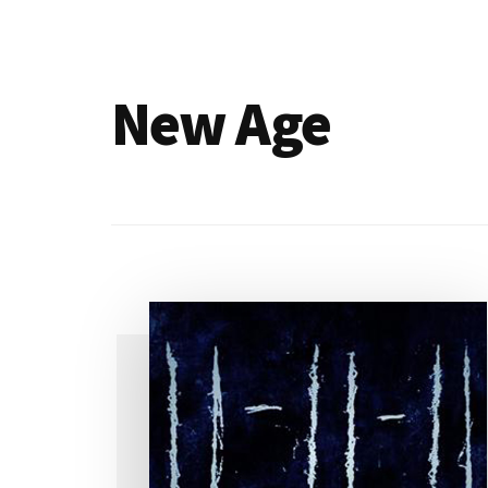
de
blogs
New Age