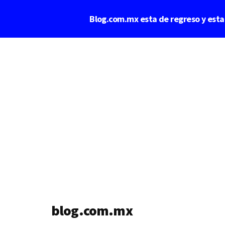
Saltar
Blog.com.mx esta de regreso y est
al
contenido
Additional
principal
menu
blog.com.mx
blog