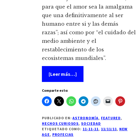
para que el amor sea la amalgama
que una definitivamente al ser
humano entre si y las demás
razas”; así como por “el cuidado del
medio ambiente y el
restablecimiento de los
ecosistemas mundiales”.
acerca
[Leer más…]
de
11-
11-
Comparte esto:
11
PUBLICADO EN:
ASTRONOMÍA
,
FEATURED
,
HECHOS CURIOSOS
,
SOCIEDAD
ETIQUETADO COMO:
11-11-11
,
11/11/11
,
NEW
AGE
,
PROFECIAS