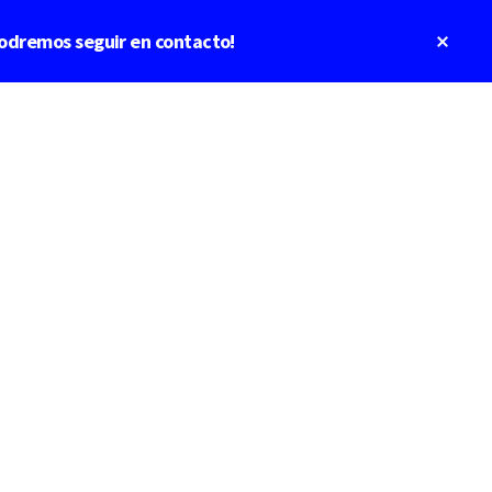
Clos
odremos seguir en contacto!
Top
Bann