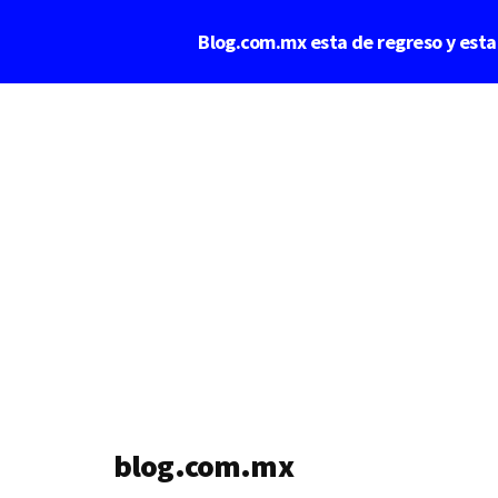
Saltar
Blog.com.mx esta de regreso y est
al
contenido
Additional
principal
menu
blog.com.mx
blog