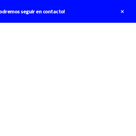
Clos
odremos seguir en contacto!
Top
Bann