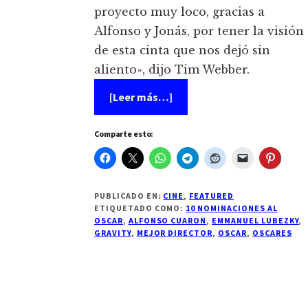
proyecto muy loco, gracias a
Alfonso y Jonás, por tener la visión
de esta cinta que nos dejó sin
aliento», dijo Tim Webber.
acerca
[Leer más…]
de
Alfonso
Cuarón
Comparte esto:
gana
mejor
director
en
la
86va
PUBLICADO EN:
CINE
,
FEATURED
entrega
ETIQUETADO COMO:
10 NOMINACIONES AL
del
OSCAR
,
ALFONSO CUARON
,
EMMANUEL LUBEZKY
,
Oscar
GRAVITY
,
MEJOR DIRECTOR
,
OSCAR
,
OSCARES