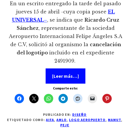
En un escrito entregado la tarde del pasado
jueves 15 de abril -cuya copia posee
EL
UNIVERSAL
–
, se indica que
Ricardo Cruz
Sánchez
, representante de la sociedad
Aeropuerto Internacional Felipe Ángeles S.A
de C.V, solicitó al organismo la
cancelación
del logotipo
incluido en el expediente
2491909.
acerca
[Leer más…]
de
Dan
Comparte esto:
reversa
al
registro
del
logo
del
PUBLICADO EN:
DISEÑO
AIFA
ETIQUETADO COMO:
AIFA
,
AMLO
,
LOGO AEROPUERTO
,
MAMUT
,
PEJE