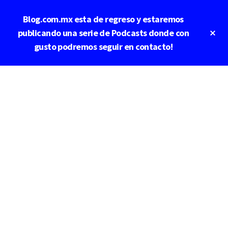
Saltar
Blog.com.mx esta de regreso y estaremos
al
contenido
Cl
publicando una serie de Podcasts donde con
To
principal
gusto podremos seguir en contacto!
Ba
Additional
menu