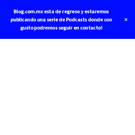
Saltar
Blog.com.mx esta de regreso y estaremos
al
contenido
Cl
publicando una serie de Podcasts donde con
To
principal
gusto podremos seguir en contacto!
Ba
Additional
menu