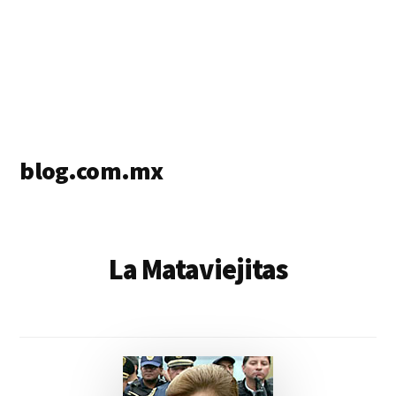
blog.com.mx
blog
de
blogs
La Mataviejitas