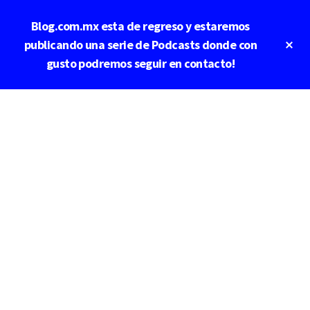
Saltar
Blog.com.mx esta de regreso y estaremos
al
contenido
Cl
publicando una serie de Podcasts donde con
To
principal
gusto podremos seguir en contacto!
Ba
Additional
menu