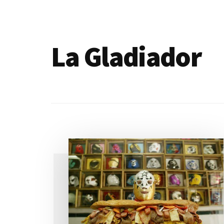
de
blogs
La Gladiador