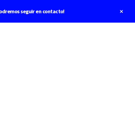
Clos
odremos seguir en contacto!
Top
Bann