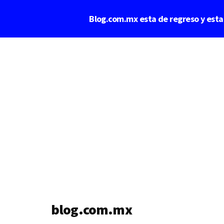
Saltar
Blog.com.mx esta de regreso y est
al
contenido
Additional
principal
menu
blog.com.mx
blog