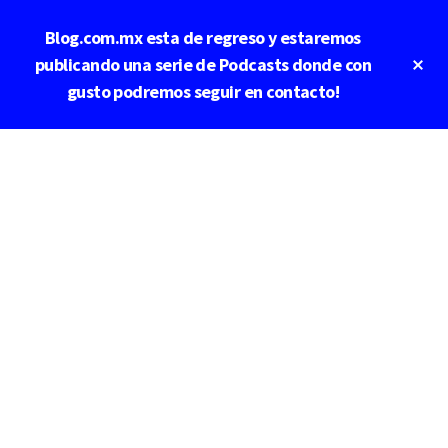
Saltar
Blog.com.mx esta de regreso y estaremos
al
contenido
Cl
publicando una serie de Podcasts donde con
To
principal
gusto podremos seguir en contacto!
Ba
Additional
menu