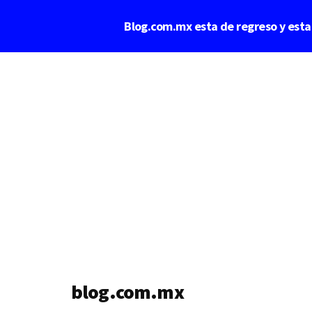
Saltar
Blog.com.mx esta de regreso y est
al
contenido
Additional
principal
menu
blog.com.mx
blog