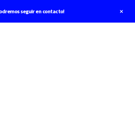
Clos
odremos seguir en contacto!
Top
Bann