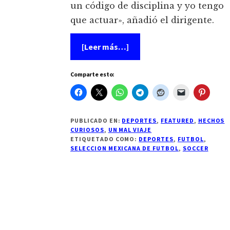
un código de disciplina y yo tengo
que actuar», añadió el dirigente.
acerca
[Leer más…]
de
Expulsan
del
Comparte esto:
‘Tri’
a
involucrados
en
escándalo
de
PUBLICADO EN:
DEPORTES
,
FEATURED
,
HECHOS
mujeres
CURIOSOS
,
UN MAL VIAJE
de
ETIQUETADO COMO:
DEPORTES
,
FUTBOL
,
la
SELECCION MEXICANA DE FUTBOL
,
SOCCER
vida
galante