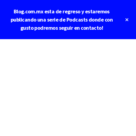
Saltar
Blog.com.mx esta de regreso y estaremos
al
contenido
Cl
publicando una serie de Podcasts donde con
To
principal
gusto podremos seguir en contacto!
Ba
Additional
menu