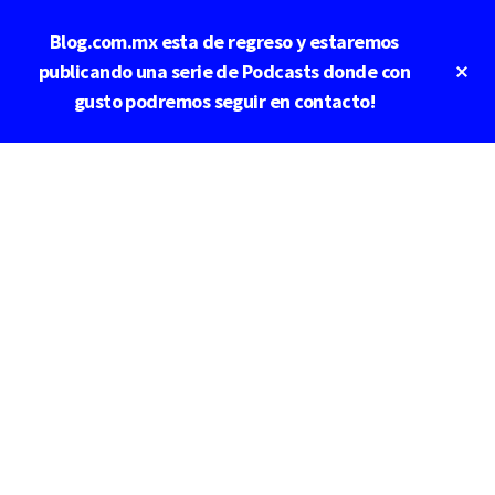
Saltar
Blog.com.mx esta de regreso y estaremos
al
contenido
Cl
publicando una serie de Podcasts donde con
To
principal
gusto podremos seguir en contacto!
Ba
Additional
menu