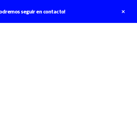
Clos
odremos seguir en contacto!
Top
Bann