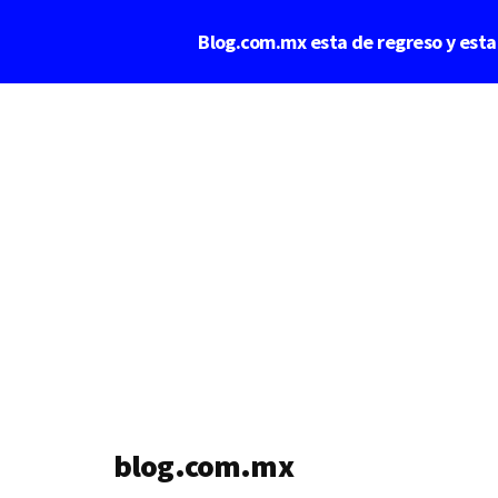
Saltar
Blog.com.mx esta de regreso y est
al
contenido
Additional
principal
menu
blog.com.mx
blog