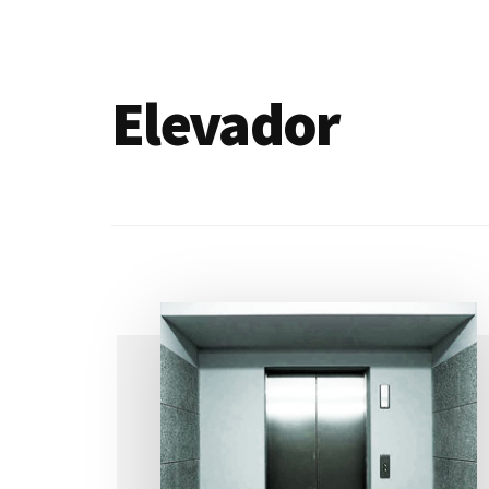
de
blogs
Elevador