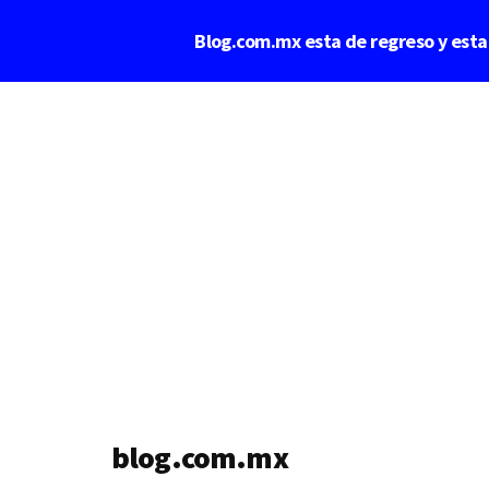
Saltar
Blog.com.mx esta de regreso y est
al
contenido
Additional
principal
menu
blog.com.mx
blog