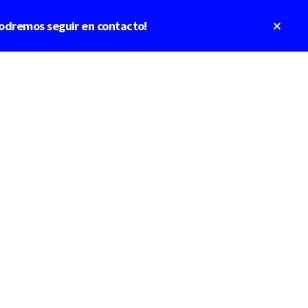
Clos
odremos seguir en contacto!
Top
Bann