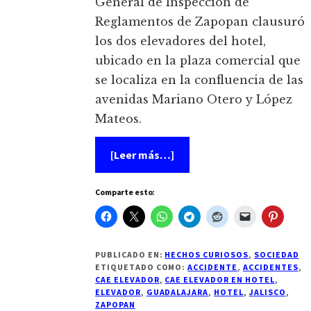
General de Inspección de
Reglamentos de Zapopan clausuró
los dos elevadores del hotel,
ubicado en la plaza comercial que
se localiza en la confluencia de las
avenidas Mariano Otero y López
Mateos.
acerca
[Leer más…]
de
Cae
elevador
Comparte esto:
en
Hotel
de
Zapopan,
Jalisco;
tenía
PUBLICADO EN:
HECHOS CURIOSOS
,
SOCIEDAD
sobrecupo
ETIQUETADO COMO:
ACCIDENTE
,
ACCIDENTES
,
CAE ELEVADOR
,
CAE ELEVADOR EN HOTEL
,
ELEVADOR
,
GUADALAJARA
,
HOTEL
,
JALISCO
,
ZAPOPAN