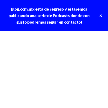
Saltar
Blog.com.mx esta de regreso y estaremos
al
contenido
Cl
publicando una serie de Podcasts donde con
To
principal
gusto podremos seguir en contacto!
Ba
Additional
menu