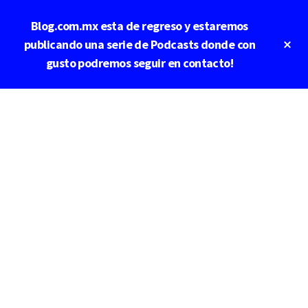
Saltar
Blog.com.mx esta de regreso y estaremos
al
contenido
Cl
publicando una serie de Podcasts donde con
To
principal
gusto podremos seguir en contacto!
Ba
Additional
menu