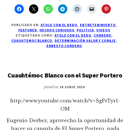
PUBLICADO EN:
ATOLE CON EL DEDO
,
ENTRETENIMIENTO
,
FEATURED
,
HECHOS CURIOSOS
,
POLITICA
,
VIDEOS
ETIQUETADO COMO:
ATOLE CON EL DEDO
,
CORDERO
,
CUAUHTEMOC BLANCO
,
DETERMINACIÓN VALOR Y CORAJE
,
ERNESTO CORDERO
Cuauhtémoc Blanco con el Super Portero
posted on
18 JUNIO 2010
http://www.youtube.com/watch?v=SgPrTyr1-
OM
Eugenio Derbez, aprovecho la oportunidad de
hacer su capsula de El Super Portero, nada