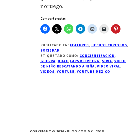
noruego.
Comparte esto:
PUBLICADO EN:
FEATURED
,
HECHOS CURIOSOS
,
SOCIEDAD
ETIQUETADO COMO:
CONCIENTIZACIÓN
,
GUERRA
,
HOAX
,
LARS KLEVBERG
,
SIRIA
,
VIDEO
DE NIÑO RESCATANDO A NIÑA
,
VIDEO VIRAL
,
VIDEOS
,
YOUTUBE
,
YOUTUBE MÉXICO
COPYRIGHT © 2026 · BLOG.COM.MX · 2018