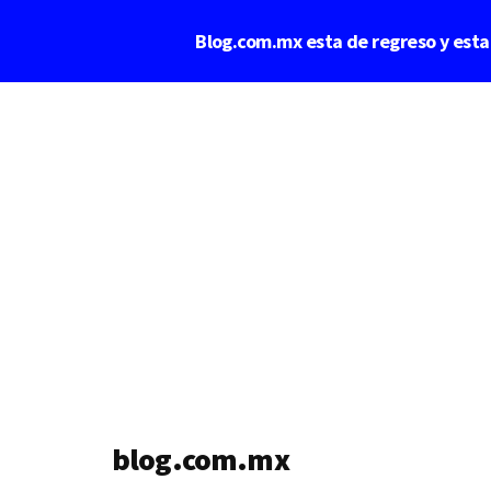
Saltar
Blog.com.mx esta de regreso y est
al
contenido
Additional
principal
menu
blog.com.mx
blog