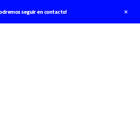
Clos
odremos seguir en contacto!
Top
Bann