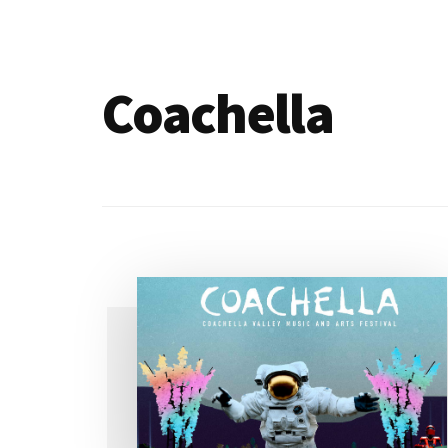
de
blogs
Coachella