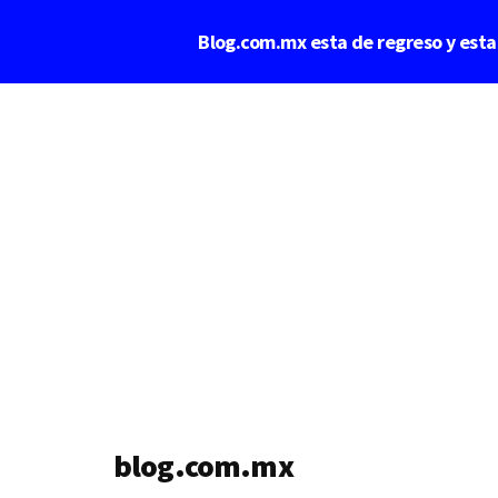
Saltar
Blog.com.mx esta de regreso y est
al
contenido
Additional
principal
menu
blog.com.mx
blog