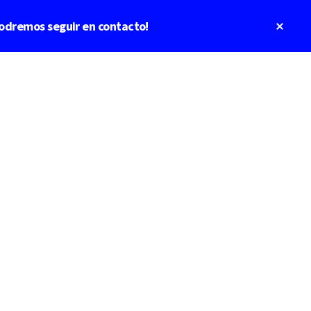
Clos
odremos seguir en contacto!
Top
Bann